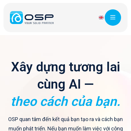
X
â
y
d
ự
n
g
t
ư
ơ
n
g
l
a
i
c
ù
n
g
A
I
—
t
h
e
o
c
á
c
h
c
ủ
a
b
ạ
n
.
OSP quan tâm đến kết quả bạn tạo ra và cách bạn
muốn phát triển. Nếu bạn muốn làm việc với công