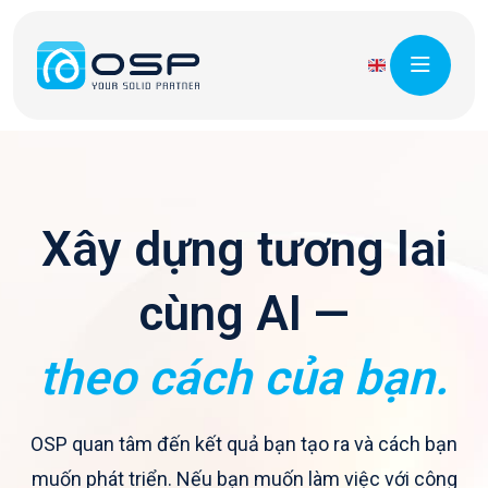
X
â
y
d
ự
n
g
t
ư
ơ
n
g
l
a
i
c
ù
n
g
A
I
—
t
h
e
o
c
á
c
h
c
ủ
a
b
ạ
n
.
OSP quan tâm đến kết quả bạn tạo ra và cách bạn
muốn phát triển. Nếu bạn muốn làm việc với công